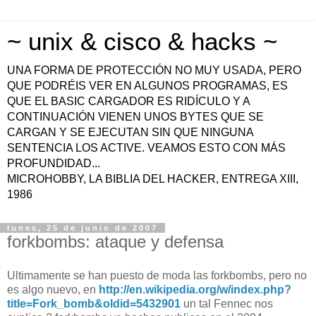
~ unix & cisco & hacks ~
UNA FORMA DE PROTECCIÓN NO MUY USADA, PERO
QUE PODRÉIS VER EN ALGUNOS PROGRAMAS, ES
QUE EL BASIC CARGADOR ES RIDÍCULO Y A
CONTINUACIÓN VIENEN UNOS BYTES QUE SE
CARGAN Y SE EJECUTAN SIN QUE NINGUNA
SENTENCIA LOS ACTIVE. VEAMOS ESTO CON MÁS
PROFUNDIDAD...
MICROHOBBY, LA BIBLIA DEL HACKER, ENTREGA XIII,
1986
lunes, 25 de junio de 2007
forkbombs: ataque y defensa
Ultimamente se han puesto de moda las forkbombs, pero no
es algo nuevo, en
http://en.wikipedia.org/w/index.php?
title=Fork_bomb&oldid=5432901
un tal Fennec nos