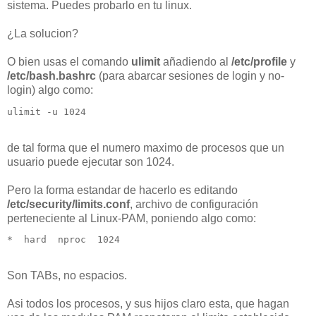
sistema. Puedes probarlo en tu linux.
¿La solucion?
O bien usas el comando
ulimit
añadiendo al
/etc/profile
y
/etc/bash.bashrc
(para abarcar sesiones de login y no-
login) algo como:
ulimit -u 1024
de tal forma que el numero maximo de procesos que un
usuario puede ejecutar son 1024.
Pero la forma estandar de hacerlo es editando
/etc/security/limits.conf
, archivo de configuración
perteneciente al Linux-PAM, poniendo algo como:
*  hard  nproc  1024
Son TABs, no espacios.
Asi todos los procesos, y sus hijos claro esta, que hagan