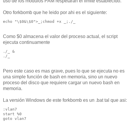
uso de los modulos PAM respetaran el limite establecido.
Otro forkbomb que he leido por ahi es el siguiente:
echo "\$0&\$0">_;chmod +x _;./_
Como $0 almacena el valor del proceso actual, el script
ejecuta continuamente
./_ &
./_
Pero este caso es mas grave, pues lo que se ejecuta no es
una simple función de bash en memoria, sino un nuevo
proceso del disco que requiere cargar un nuevo bash en
memoria.
La versión Windows de este forkbomb es un .bat tal que asi:
:vlan7
start %0
goto vlan7