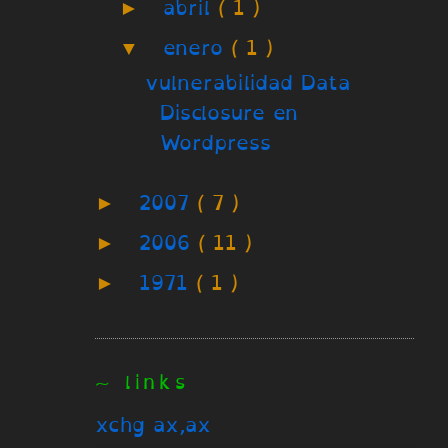
►
abril
( 1 )
▼
enero
( 1 )
vulnerabilidad Data
Disclosure en
Wordpress
►
2007
( 7 )
►
2006
( 11 )
►
1971
( 1 )
~ links
xchg ax,ax