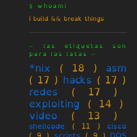
$ whoami
I build && break things
~ las etiquetas son
para las latas ~
*nix
( 18 )
asm
( 17 )
hacks
( 17 )
redes
( 17 )
exploiting
( 14 )
video
( 13 )
shellcode
( 11 )
cisco
( 9 )
scripts
( 9 )
DOS