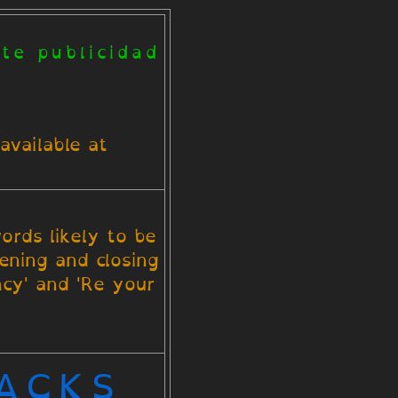
te publicidad
available at
ords likely to be
pening and closing
ncy' and 'Re your
HACKS