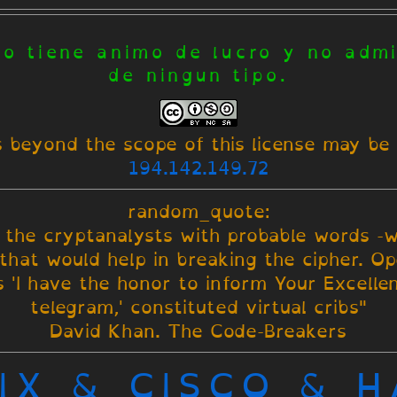
no tiene animo de lucro y no admi
de ningun tipo.
 beyond the scope of this license may be 
194.142.149.72
random_quote:
the cryptanalysts with probable words -w
 that would help in breaking the cipher. O
s 'I have the honor to inform Your Excelle
telegram,' constituted virtual cribs"
David Khan. The Code-Breakers
IX & CISCO & 