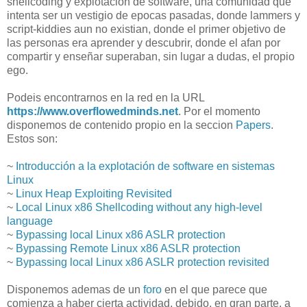
shellcoding y explotacion de software, una comunidad que
intenta ser un vestigio de epocas pasadas, donde lammers y
script-kiddies aun no existian, donde el primer objetivo de
las personas era aprender y descubrir, donde el afan por
compartir y enseñar superaban, sin lugar a dudas, el propio
ego.
Podeis encontrarnos en la red en la URL
https://www.overflowedminds.net
. Por el momento
disponemos de contenido propio en la seccion
Papers
.
Estos son:
~
Introducción a la explotación de software en sistemas
Linux
~
Linux Heap Exploiting Revisited
~
Local Linux x86 Shellcoding without any high-level
language
~
Bypassing local Linux x86 ASLR protection
~
Bypassing Remote Linux x86 ASLR protection
~
Bypassing local Linux x86 ASLR protection revisited
Disponemos ademas de un
foro
en el que parece que
comienza a haber cierta actividad, debido, en gran parte, a